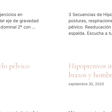
ercicios en
3 Secuencias de Hipo
del eje de gravedad
posturas, respiracion
abdominal 2º con …
pélvico. Reeducación 
espalda. Escucha a t
elo pélvico
Hipopresivos i
brazos y hombr
septiembre 30, 2020