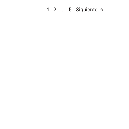
Página
Página
Página
1
2
…
5
Siguiente
→