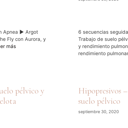
en Apnea ▶️ Argot
6 secuencias seguidas
he Fly con Aurora, y
Trabajo de suelo pél
er más
y rendimiento pulmona
rendimiento pulmona
uelo pélvico y
Hipopresivos –
elota
suelo pélvico
septiembre 30, 2020