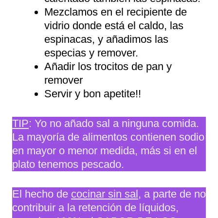
Mezclamos en el recipiente de
vidrio donde está el caldo, las
espinacas, y añadimos las
especias y remover.
Añadir los trocitos de pan y
remover
Servir y bon apetite!!
TIP
: Yo no añado sal a ninguna comida.
La mayoría de alimentos contienen sodio
en mayor o menor medida, más si en el
plato tenemos pescado.
El hecho de
cocinar sin sal
, a parte de no
contribuir a la retención de líquidos,