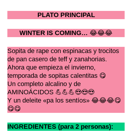
PLATO PRINCIPAL
WINTER IS COMING…
😂😂😂
Sopita de rape con espinacas y trocitos
de pan casero de teff y zanahorias.
Ahora que empieza el invierno,
temporada de sopitas calentitas 😋
Un completo alcalino y de
AMINOÁCIDOS 💪💪💪😍😍😍
Y un deleite «pa los sentíos» 😂😂😂😋
😋😋
INGREDIENTES (para 2 personas):