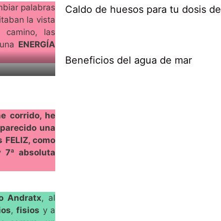
mbiar palabras
Caldo de huesos para tu dosis d
taban la vista
 camino, las
 una
ENERGÍA
Beneficios del agua de mar
e corrido, he
 parecido una
s FELIZ, como
y 7ª absoluta
o Andratx
, al
ios
,
fisios
y a