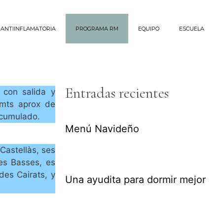
 ANTIINFLAMATORIA
PROGRAMA RM
EQUIPO
ESCUELA
Entradas recientes
 con salida y
0mts aprox de
acumulado.
Menú Navideño
Castellàs, ses
es Basses, es
des Cairats, y
Una ayudita para dormir mejor