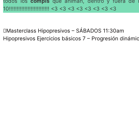
todos los
compis
que animan, dentro y fuera de l
10!!!!!!!!!!!!!!!!!!!!!!!!!! <3 <3 <3 <3 <3 <3 <3 <3
Masterclass Hipopresivos – SÁBADOS 11:30am
Hipopresivos Ejercicios básicos 7 – Progresión dinámic