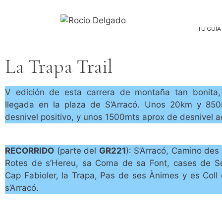
TU GUÍA
La Trapa Trail
V edición de esta carrera de montaña tan bonita,
llegada en la plaza de S’Arracó. Unos 20km y 85
desnivel positivo, y unos 1500mts aprox de desnivel 
RECORRIDO
(parte del
GR221
): S’Arracó, Camino des 
Rotes de s’Hereu, sa Coma de sa Font, cases de S
Cap Fabioler, la Trapa, Pas de ses Ànimes y es Coll 
s’Arracó.