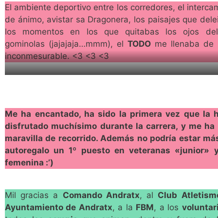
El ambiente deportivo entre los corredores, el interca
de ánimo, avistar sa Dragonera, los paisajes que delei
los momentos en los que quitabas los ojos del
gominolas (jajajaja…mmm), el
TODO
me llenaba de
inconmesurable. <3 <3 <3
Me ha encantado, ha sido la primera vez que la h
disfrutado muchísimo durante la carrera, y me ha
maravilla de recorrido. Además no podría estar má
autoregalo un 1º puesto en veteranas «junior» 
femenina :’)
Mil gracias a
Comando Andratx
, al
Club Atletism
Ayuntamiento de Andratx
, a la
FBM
, a los
voluntar