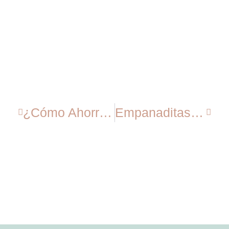
¿Cómo Ahorrar Energía Física Y Mental?
Empanaditas De Pasta Filo Con Verduras