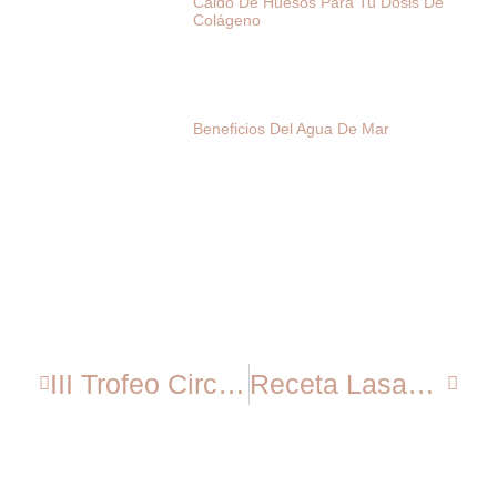
Caldo De Huesos Para Tu Dosis De
Colágeno
Beneficios Del Agua De Mar
III Trofeo Circuito De La Vileta
Receta Lasaña Crudivegana