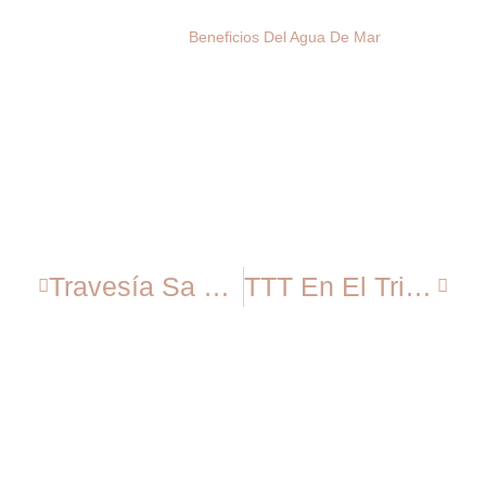
Beneficios Del Agua De Mar
Travesía Sa Rápita – Podio Aina (2ªFMB)
TTT En El Triatlón Olímpico Wild Wolf Series By Polar