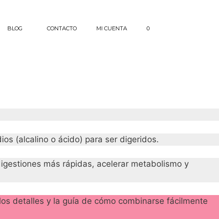
BLOG
CONTACTO
MI CUENTA
0
os (alcalino o ácido) para ser digeridos.
digestiones más rápidas, acelerar metabolismo y
los detalles y la guía de cómo combinarse fácilmente