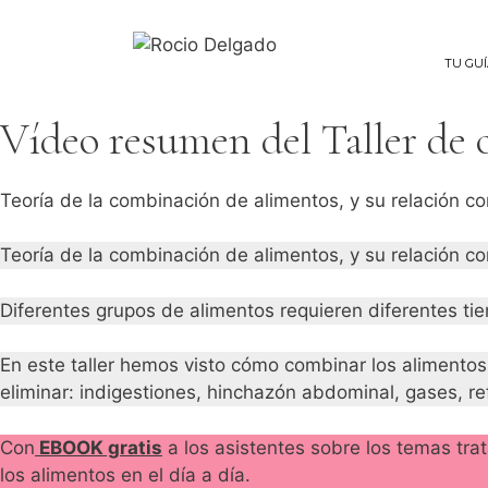
Saltar
al
contenido
TU GU
Vídeo resumen del Taller de
Teoría de la combinación de alimentos, y su relación co
Teoría de la combinación de alimentos, y su relación co
Diferentes grupos de alimentos requieren diferentes tie
En este taller hemos visto cómo combinar los alimentos
eliminar: indigestiones, hinchazón abdominal, gases, ref
Con
EBOOK gratis
a los asistentes sobre los temas tra
los alimentos en el día a día.