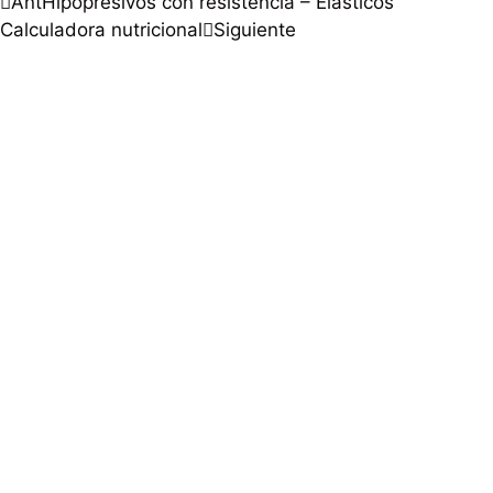
Ant
Hipopresivos con resistencia – Elásticos
Calculadora nutricional
Siguiente