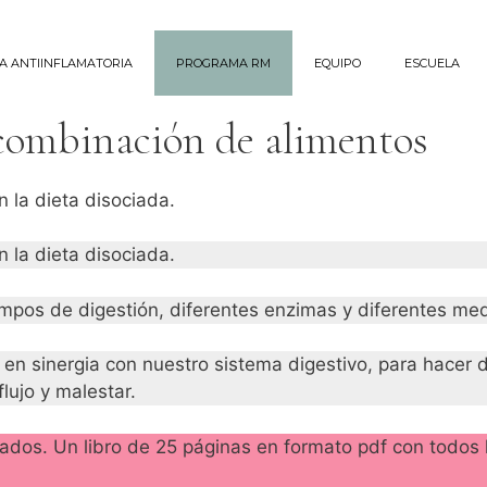
ÍA ANTIINFLAMATORIA
PROGRAMA RM
EQUIPO
ESCUELA
 combinación de alimentos
n la dieta disociada.
n la dieta disociada.
mpos de digestión, diferentes enzimas y diferentes medi
 en sinergia con nuestro sistema digestivo, para hacer 
lujo y malestar.
tados. Un libro de 25 páginas en formato pdf con todos 