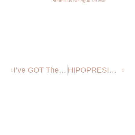
Beneficios Del Agua De Mar
I’ve GOT The POWER!!!
HIPOPRESIVOS Ejercicios Básicos 3 – Fitball