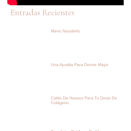
Entradas Recientes
Menú Navideño
Una Ayudita Para Dormir Mejor
Caldo De Huesos Para Tu Dosis De
Colágeno