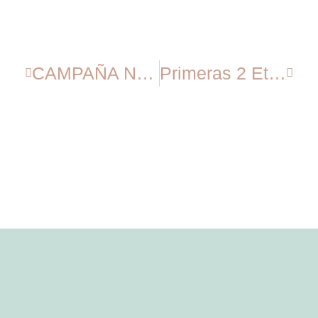
CAMPAÑA NO TIRES LA COMIDA!!
Primeras 2 Etapas Del Pla De Mallorca – Alaró Y Muro