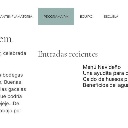
 ANTIINFLAMATORIA
PROGRAMA RM
EQUIPO
ESCUELA
lem
Entradas recientes
r, celebrada
Menú Navideño
Una ayudita para 
as bodegas
Caldo de huesos p
to. Buenas
Beneficios del agu
 las gacelas
que podría
jejeje…De
abajo por