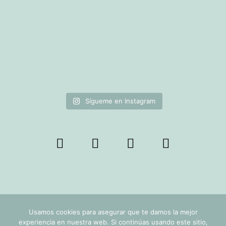
Sígueme en Instagram
Usamos cookies para asegurar que te damos la mejor
Rocío Delgado 2020 © Todos los derechos reservados. Diseño Web:
experiencia en nuestra web. Si continúas usando este sitio,
Coterie Studio.
Programación Web:
Toni Tijeras.