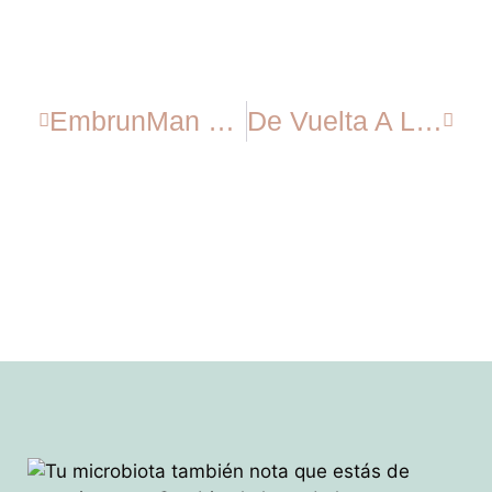
EmbrunMan 2015
De Vuelta A Las Competis – Duatlón Cros De Costitx