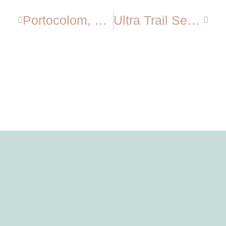
Portocolom, Primer Triatlón De La Temporada!!!
Ultra Trail Serra De Tramuntana, Más Que Una Aventura…