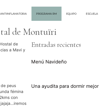
 ANTIINFLAMATORIA
PROGRAMA RM
EQUIPO
ESCUELA
tal de Montuïri
Entradas recientes
’Hostal de
acias a Mavi y
Menú Navideño
a de peus
Una ayudita para dormir mejor
gunda fémina
 12kms con
 jajaja…iremos