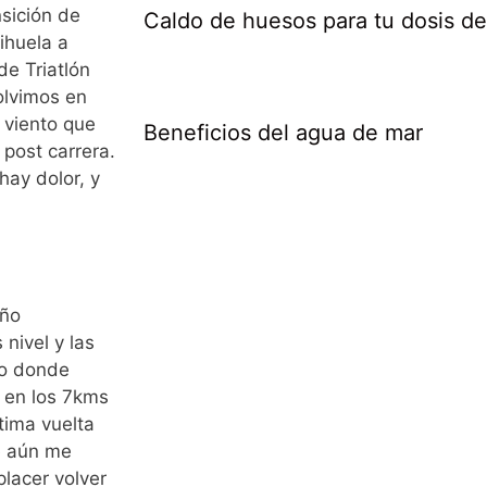
sición de
Caldo de huesos para tu dosis d
ihuela a
de Triatlón
olvimos en
l viento que
Beneficios del agua de mar
 post carrera.
hay dolor, y
año
nivel y las
do donde
» en los 7kms
tima vuelta
e aún me
placer volver