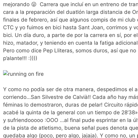
mejorando 😛 Carrera que incluí en un entreno de tran
cara a la preparación del duatlón larga distancia de Or
finales de febrero, así que algunos compis de mi club 
CTC y yo fuimos en bici hasta Sant Joan, corrimos y v
bici. Un día duro, a parte de por la carrera en sí, por e
hizo, matador, y teniendo en cuenta la fatiga adicional
Pero como dice Pep Lliteras, somos duros, así que no 
p’alante!!! :))))
Y como no podía ser de otra manera, despedimos el 
corriendo…San Silvestre de Calvià!! Cada año hay más 
féminas lo demostraron, duras de pelar! Circuito rápi
acabé la quinta de la general con un tiempo de 28’38
y sufriendooooo :OOO …al final pude esprintar en la úl
de la pista de atletismo, buena señal pues denota qu
quedaba algo (poco, pero algo, jajaja). Y como no, un 