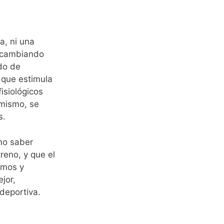
a, ni una
y cambiando
ado de
n que estimula
isiológicos
ímismo, se
s.
mo saber
reno, y que el
amos y
jor,
deportiva.