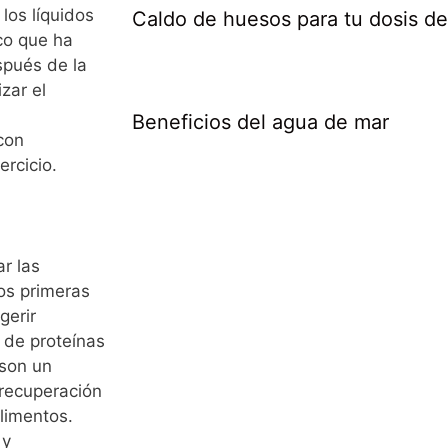
los líquidos
Caldo de huesos para tu dosis d
co que ha
spués de la
izar el
Beneficios del agua de mar
con
ercicio.
r las
os primeras
gerir
s de proteínas
 son un
 recuperación
limentos.
 y