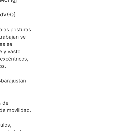
sdV9Q]
alas posturas
trabajan se
tas se
e y vasto
 excéntricos,
os.
sbarajustan
a de
 de movilidad.
ulos,