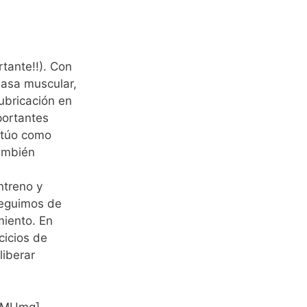
tante!!). Con
masa muscular,
lubricación en
portantes
ntúo como
también
ntreno y
seguimos de
iento. En
cicios de
liberar
MyMUmg]