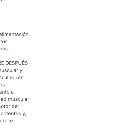
alimentación,
ntos
hos.
PRE DESPUÉS
muscular y
úsculos «en
os
uanto a
idad muscular
otor del
 potentes y,
raduce