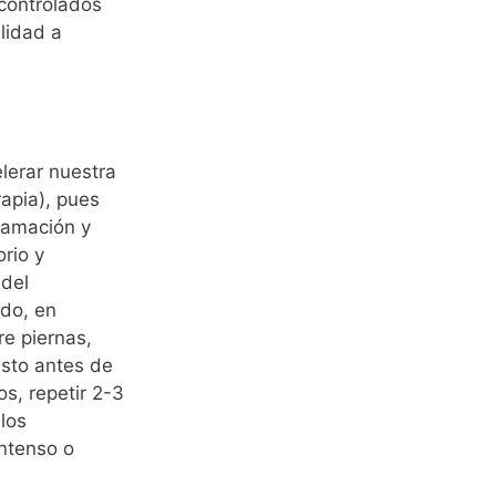
 controlados
lidad a
lerar nuestra
rapia), pues
lamación y
rio y
 del
ndo, en
re piernas,
usto antes de
s, repetir 2-3
los
intenso o