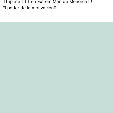
Triplete TTT en Extrem Man de Menorca !!!
El poder de la motivación