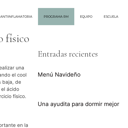
 ANTIINFLAMATORIA
PROGRAMA RM
EQUIPO
ESCUELA
 físico
Entradas recientes
ealizar una
Menú Navideño
ando el cool
 baja, de
el ácido
icio físico.
Una ayudita para dormir mejor
rtante en la