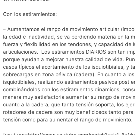
Con los estiramientos:
– Aumentamos el rango de movimiento articular (impor
la edad e inactividad, se va perdiendo materia en la 
fuerza y flexibilidad en los tendones, y capacidad de 
articulaciones. Los estiramientos DIARIOS son tan im
porque ayudan a mejorar nuestra calidad de vida. Pu
casos típicos el acortamiento de los isquiotibiales, y 
sobrecargas en zona pélvica (cadera). En cuanto a los
isquiotibiales, realizando estiramientos pasivos post e
combinándolos con los estiramientos dinámicos, con
manera muy satisfactoria aumentar su rango de movim
cuanto a la cadera, que tanta tensión soporta, los ejer
rotadores de cadera son muy beneficiosos tanto para 
tensión como para aumentar el rango de movimiento.
[youtube=http://www.youtube.com/watch?v=k4-6z