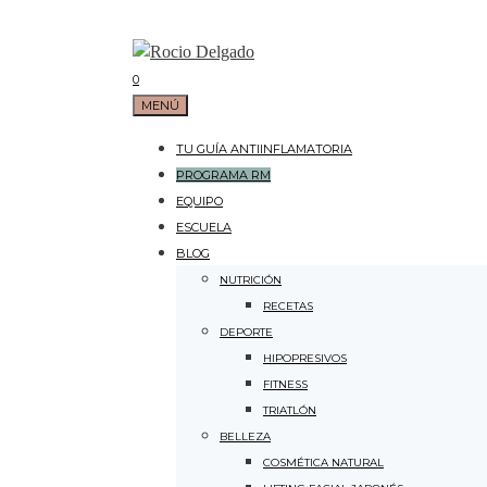
Saltar
al
contenido
0
MENÚ
TU GUÍA ANTIINFLAMATORIA
PROGRAMA RM
EQUIPO
ESCUELA
BLOG
NUTRICIÓN
RECETAS
DEPORTE
HIPOPRESIVOS
FITNESS
TRIATLÓN
BELLEZA
COSMÉTICA NATURAL