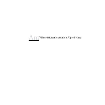
Ant
Vídeo testimonios triatlón Alpe d’Huez