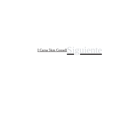
Siguiente
I Cursa 5km Consell